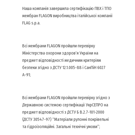
Наша компанія завершила сертифікацію ПВХ і ТПО
мембран FLAGON виробництва італійської компанії
FLAG s.p.a.
Всі мембрани FLAGON пройшли перевірку
Міністерства охорони здоров’я України на
предмет відповідності медичним критеріям
безпеки згідно з ДСТУ 12.1.005-88 і СанПіН 6027
А-91;
Всі мембрани FLAGON пройшли перевірку згідно з
Державною системою сертифікації УкрСЕПРО на
предмет відповідності з ДСТУ Б В.2.7-101-2000
(ДСТУ 30547-97) “Матеріали рулонні покрівельні
та гідроізоляційні. Загальні технічні умови”;