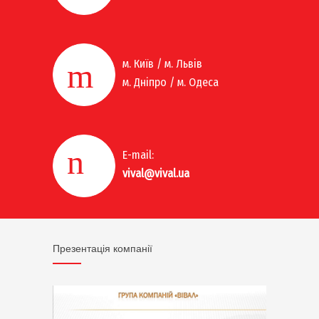
м. Київ / м. Львів
м. Дніпро / м. Одеса
E-mail:
vival@vival.ua
Презентація компанії