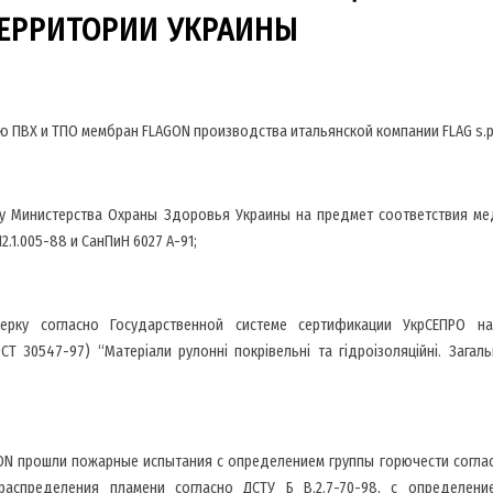
ЕРРИТОРИИ УКРАИНЫ
 ПВХ и ТПО мембран FLAGON производства итальянской компании FLAG s.p
у Министерства Охраны Здоровья Украины на предмет соответствия ме
.1.005-88 и СанПиН 6027 А-91;
рку согласно Государственной системе сертификации УкрСЕПРО н
СТ 30547-97) “Матеріали рулонні покрівельні та гідроізоляційні. Загальн
N прошли пожарные испытания с определением группы горючести соглас
 распределения пламени согласно ДСТУ Б В.2.7-70-98, с определени