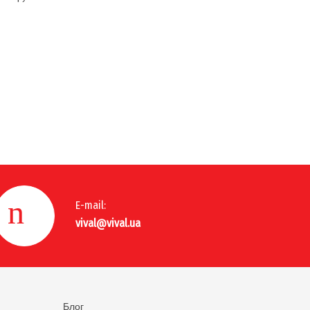
E-mail:
vival@vival.ua
Блог