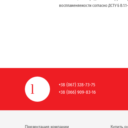
воспламеняемости согласно ДСТУ Б В.1.1-
+38 (067) 328-73-75
+38 (066) 909-83-16
Презентация компании
Купить о