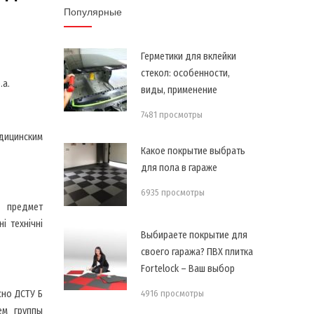
Популярные
Герметики для вклейки
стекол: особенности,
.a.
виды, применение
7481 просмотры
дицинским
Какое покрытие выбрать
для пола в гараже
6935 просмотры
а предмет
і технічні
Выбираете покрытие для
своего гаража? ПВХ плитка
Fortelock – Ваш выбор
но ДСТУ Б
4916 просмотры
ем группы