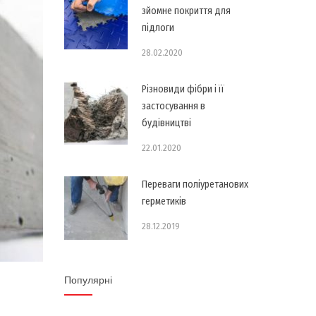
зйомне покриття для
підлоги
28.02.2020
Різновиди фібри і її
застосування в
будівництві
22.01.2020
Переваги поліуретанових
герметиків
28.12.2019
Популярні