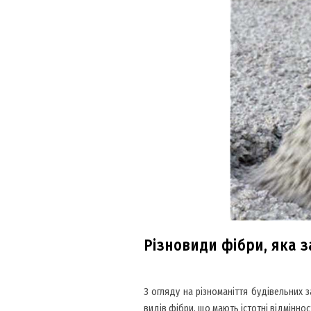
Різновиди фібри, яка з
З огляду на різноманіття будівельних 
видів фібри, що мають істотні відміннос