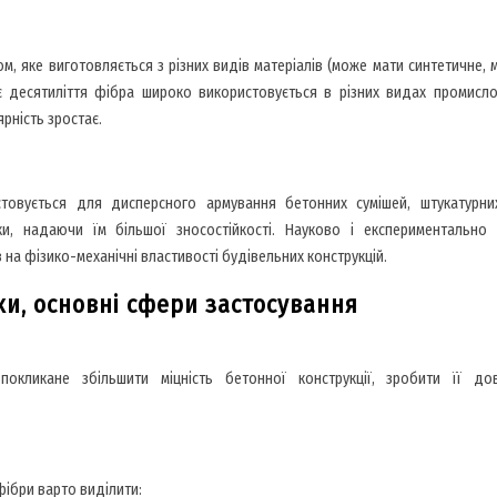
м, яке виготовляється з різних видів матеріалів (може мати синтетичне, 
 десятиліття фібра широко використовується в різних видах промисло
ярність зростає.
товується для дисперсного армування бетонних сумішей, штукатурних
ки, надаючи їм більшої зносостійкості. Науково і експериментально
 на фізико-механічні властивості будівельних конструкцій.
ки, основні сфери застосування
кликане збільшити міцність бетонної конструкції, зробити її дов
фібри варто виділити: