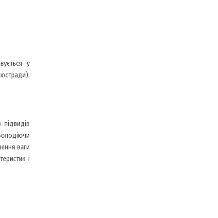
вується у
люстради),
з підвидів
 Володіючи
шення ваги
теристик і