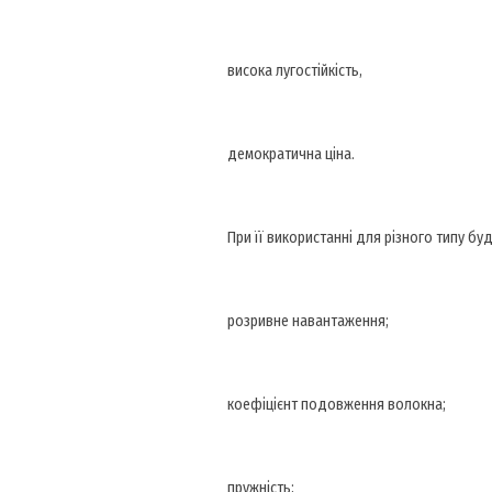
висока лугостійкість,
демократична ціна.
При її використанні для різного типу бу
розривне навантаження;
коефіцієнт подовження волокна;
пружність;