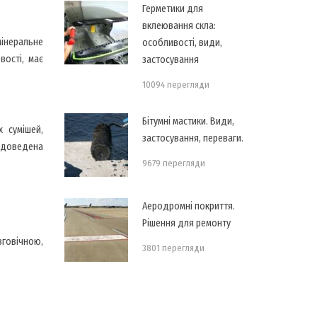
Герметики для
вклеювання скла:
мінеральне
особливості, види,
вості, має
застосування
10094 перегляди
Бітумні мастики. Види,
 сумішей,
застосування, переваги.
 доведена
9679 перегляди
Аеродромні покриття.
Рішення для ремонту
говічною,
3801 перегляди