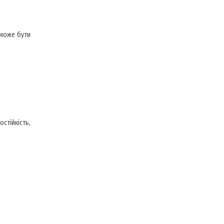
 може бути
стійкість,