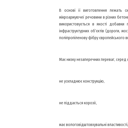
В основі її виготовлення лежать син
мікроармуючеї речовини в різних бетонн
використовується в якості добавки п
інфраструктурних об’єктів (дороги, мос
поліпропіленову фібру європейського в
Має низку незаперечних переваг, серед 
не ускладнює конструкцію,
не піддається корозії,
має вологовідштовхувальні властивості