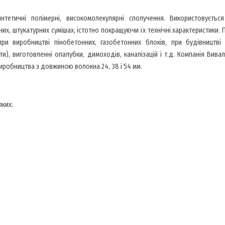
тетичні полімерні, високомолекулярні сполучення. Використовується
их, штукатурних сумішах, істотно покращуючи їх технічні характеристики.
ри виробництві пінобетонних, газобетонних блоків, при будівництві 
ти), виготовленні опалубки, димоходів, каналізацій і т.д. Компанія Вива
иробництва з довжиною волокна 24, 38 і 54 мм.
яких:
,