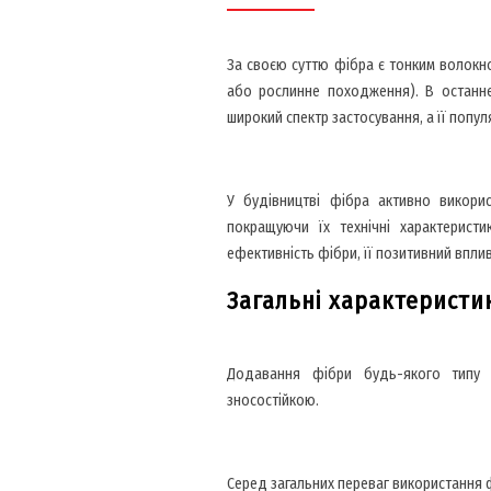
За своєю суттю фібра є тонким волокно
або рослинне походження). В останнє
широкий спектр застосування, а її попул
У будівництві фібра активно викорис
покращуючи їх технічні характеристи
ефективність фібри, її позитивний вплив
Загальні характеристи
Додавання фібри будь-якого типу по
зносостійкою.
Серед загальних переваг використання 