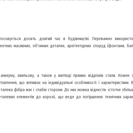
тосовується досить довгий час в будівництві. Переважно використо
ментних масивних, об’ємних деталях, архітектурних споруд (фонтани, ба
анкерну, хвильову, а також у вигляді прямих відрізків стали. Кожен 
отовлення, що впливає на індивідуальні особливості і характеристики.
алева фібра має і слабкі сторони. До них можна віднести: істотне збіль
металевих елементів до корозії, що веде до погіршення технічних харак