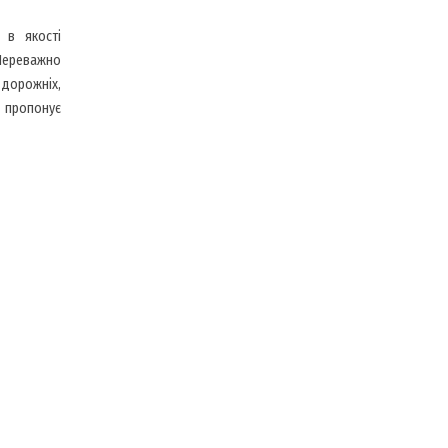
 в якості
 Переважно
дорожніх,
л пропонує