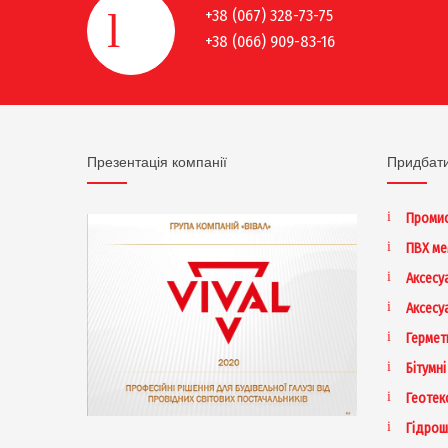
+38 (067) 328-73-75
+38 (066) 909-83-16
Презентація компанії
Придбат
Промис
ПВХ м
Аксесу
Аксесу
Гермет
Бітумні
Геотек
Гідрош