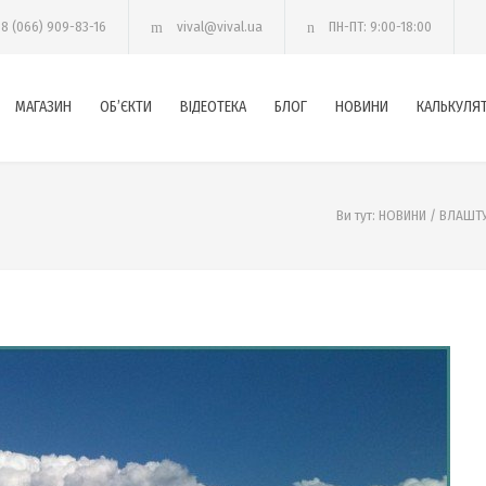
38 (066) 909-83-16
vival@vival.ua
ПН-ПТ: 9:00-18:00
МАГАЗИН
ОБ’ЄКТИ
ВІДЕОТЕКА
БЛОГ
НОВИНИ
КАЛЬКУЛЯ
Ви тут:
НОВИНИ
/
ВЛАШТУ