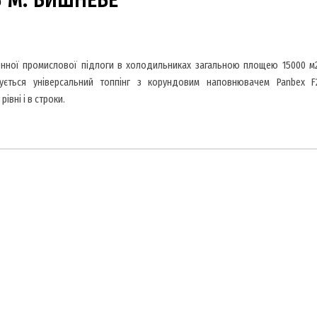
 М. ВИШНЕВЕ
нної промислової підлоги в холодильниках загальною площею 15000 м2
ується універсальний топпінг з корундовим наповнювачем Panbex F
вні і в строки.