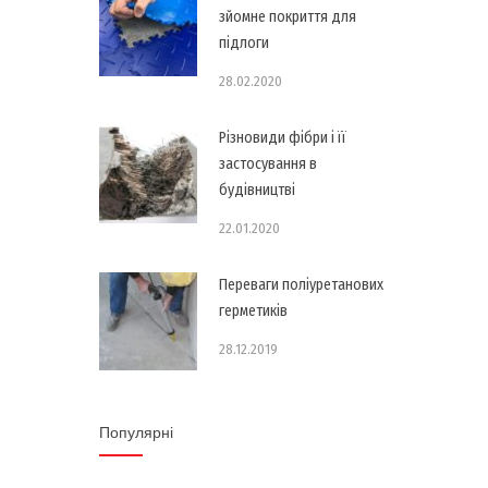
зйомне покриття для
підлоги
28.02.2020
Різновиди фібри і її
застосування в
будівництві
22.01.2020
Переваги поліуретанових
герметиків
28.12.2019
Популярні