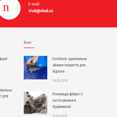
E-mail:
vival@vival.ua
Блог
рузі!
Fortelock: оригінальне
зйомне покриття для
підлоги
28.02.2020
івельна
Різновиди фібри і її
T 2019
застосування в
будівництві
22.01.2020