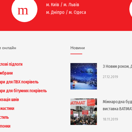
м. Київ / м. Львів
м. Дніпро / м. Одеса
и онлайн
Новини
лові підлоги
З Новим роком, Д
ембрани
27.12.2019
ари для ПВХ покрівель
ари для бітумних покрівель
изація швів
Міжнародна буд
 мастики
виставка BATIMA
стиль
18.11.2019
понки