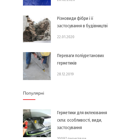
Різновиди фібри і її
застосування в будівництві
22.01.2020
Переваги поліуретанових
герметиків
28.12.2019
Популярні
Герметики для вклеювання
скла: особливості, види,
застосування
10097 перегляди