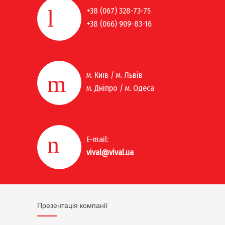
+38 (067) 328-73-75
+38 (066) 909-83-16
м. Київ / м. Львів
м. Дніпро / м. Одеса
E-mail:
vival@vival.ua
Презентація компанії