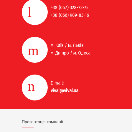
+38 (067) 328-73-75
+38 (066) 909-83-16
м. Київ / м. Львів
м. Дніпро / м. Одеса
E-mail:
vival@vival.ua
Презентація компанії