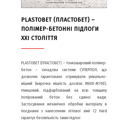
PLASTOBET (ПЛАСТОБЕТ) –
ПОЛІМЕР-БЕТОННІ ПІДЛОГИ
ХХІ СТОЛІТТЯ
PLASTOBET (ПЛАСТОБЕТ) – тонкошаровий полімер-
бетон – складова системи СУПЕРПОЛ, що
дозволяє гарантовано отримувати унікально-
міцний (марочна міцність досягає М600-М700),
глянцовий, підфарбований на всю товщину
полірований бетон без єдиної вади.
Застосування механічної обробки матеріалу в
поєднанні з нанесенням літієвої хімії С2 Hard
гарантує беспильність таких підлог.