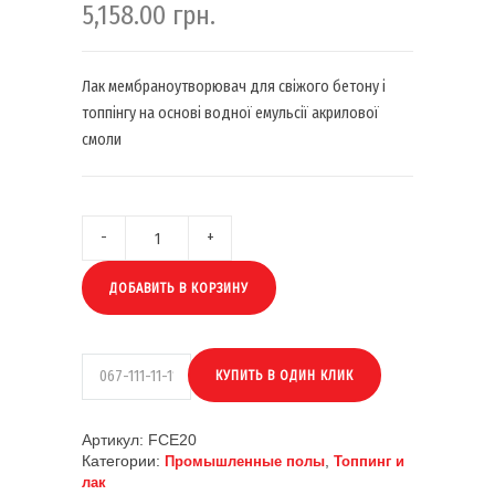
5,158.00
грн.
Лак мембраноутворювач для свіжого бетону і
топпінгу на основі водної емульсії акрилової
смоли
ДОБАВИТЬ В КОРЗИНУ
Артикул:
FCE20
Категории:
,
Промышленные полы
Топпинг и
лак