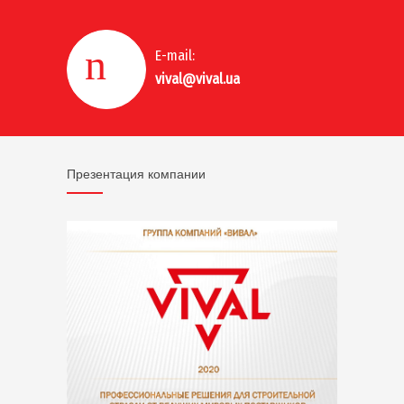
E-mail:
vival@vival.ua
Презентация компании