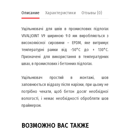
Описание
Характеристики
Отзывы (0)
Ущільнювачі для швів в промислових підлогах
VIVALJOINT V9 шириною 9.0 мм виробляються з
високоякісної сировини – EPDM, яке витримує
температурні рамки від -50°C до + 130°C.
Призначені для використання в температурних
швах, в промислових і бетонних підлогах.
Ущільнювач простий в монтажі, шов
заповнюється відразу після нарізки, при цьому не
потрібно чекати, щоб бетон досяг необхідної
вологості, і немає необхідності обробляти шов
праймером.
ВОЗМОЖНО ВАС ТАКЖЕ