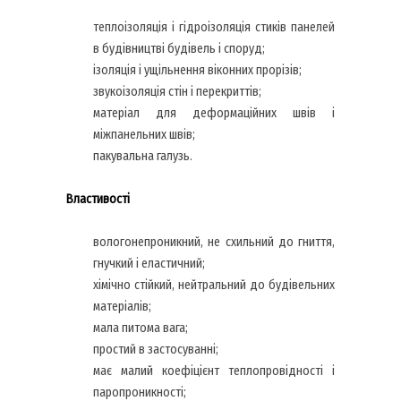
теплоізоляція і гідроізоляція стиків панелей
в будівництві будівель і споруд;
ізоляція і ущільнення віконних прорізів;
звукоізоляція стін і перекриттів;
матеріал для деформаційних швів і
міжпанельних швів;
пакувальна галузь.
Властивості
вологонепроникний, не схильний до гниття,
гнучкий і еластичний;
хімічно стійкий, нейтральний до будівельних
матеріалів;
мала питома вага;
простий в застосуванні;
має малий коефіцієнт теплопровідності і
паропроникності;