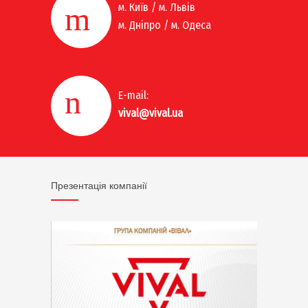
м. Київ / м. Львів
м. Дніпро / м. Одеса
E-mail:
vival@vival.ua
Презентація компанії