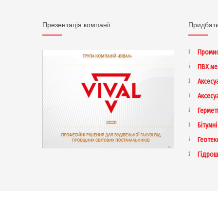
Презентація компанії
Придбат
Промис
ПВХ м
Аксесу
Аксесу
Гермет
Бітумні
Геотек
Гідрош