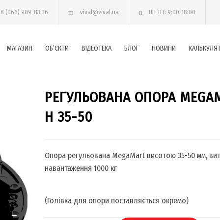
38 (066) 909-83-16
vival@vival.ua
ПН-ПТ: 9:00-18:00
МАГАЗИН
ОБ’ЄКТИ
ВІДЕОТЕКА
БЛОГ
НОВИНИ
КАЛЬКУЛЯ
РЕГУЛЬОВАНА ОПОРА MEGA
H 35-50
Опора регульована MegaMart висотою 35-50 мм, ви
навантаження 1000 кг
(Голівка для опори поставляється окремо)