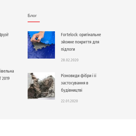
Блог
рузі!
Fortelock: оригінальне
зйомне покриття для
підлоги
28.02.2020
івельна
Різновиди фібри і її
T 2019
застосування в
будівництві
22.01.2020