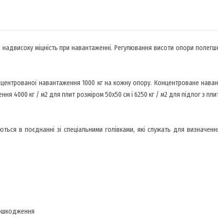
надвисоку міцність при навантаженні. Регулювання висоти опори полегше
нцентрованої навантаження 1000 кг на кожну опору. Концентроване нава
ня 4000 кг / м2 для плит розміром 50х50 см і 6250 кг / м2 для підлог з пли
ться в поєднанні зі спеціальними голівками, які служать для визначенн
 пошкодження