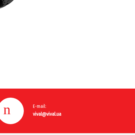
E-mail:
vival@vival.ua