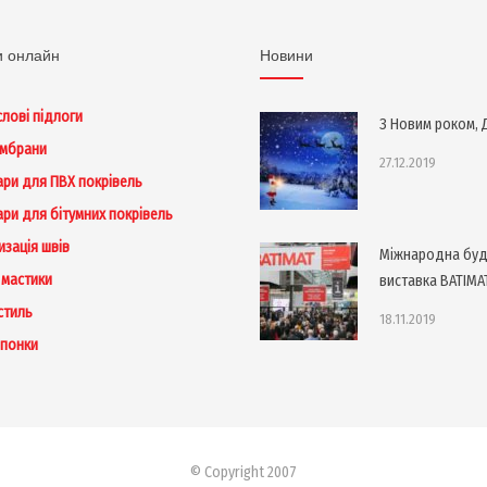
и онлайн
Новини
лові підлоги
З Новим роком, Д
ембрани
27.12.2019
ари для ПВХ покрівель
ари для бітумних покрівель
изація швів
Міжнародна буд
 мастики
виставка BATIMA
стиль
18.11.2019
понки
© Copyright 2007