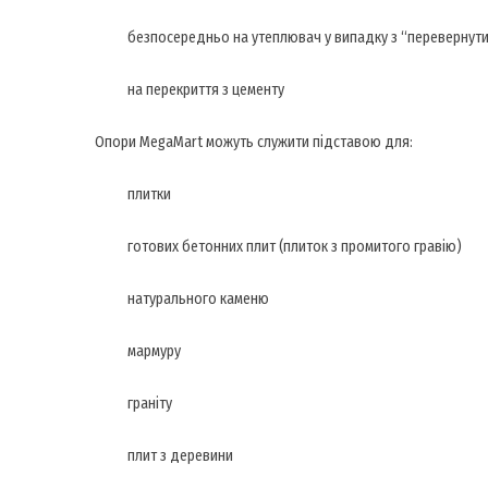
безпосередньо на утеплювач у випадку з “перевернут
на перекриття з цементу
Опори MegaMart можуть служити підставою для:
плитки
готових бетонних плит (плиток з промитого гравію)
натурального каменю
мармуру
граніту
плит з деревини