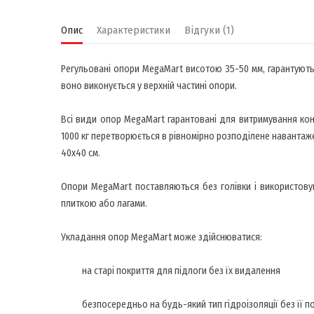
Опис
Характеристики
Відгуки (1)
Регульовані опори MegaMart висотою 35-50 мм, гарантують 
воно виконується у верхній частині опори.
Всі види опор MegaMart гарантовані для витримування ко
1000 кг перетворюється в рівномірно розподілене навантажен
40х40 см.
Опори MegaMart поставляються без голівки і використовую
плиткою або лагами.
Укладання опор MegaMart може здійснюватися:
на старі покриття для підлоги без їх видалення
безпосередньо на будь-який тип гідроізоляції без її