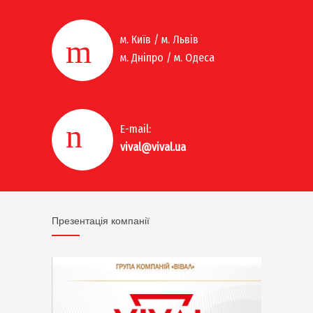
м. Київ / м. Львів
м. Дніпро / м. Одеса
E-mail:
vival@vival.ua
Презентація компанії