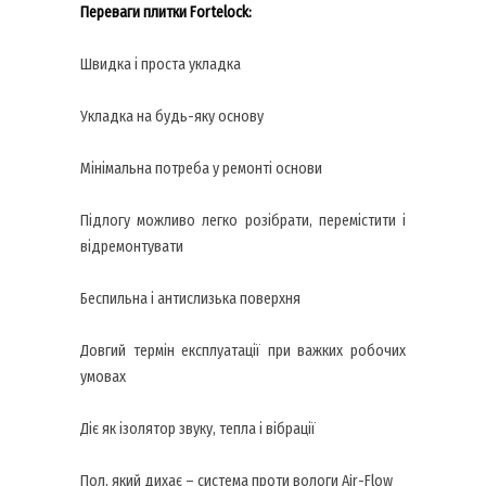
Переваги плитки Fortelock:
Швидка і проста укладка
Укладка на будь-яку основу
Мінімальна потреба у ремонті основи
Підлогу можливо легко розібрати, перемістити і
відремонтувати
Беспильна і антислизька поверхня
Довгий термін експлуатації при важких робочих
умовах
Діє як ізолятор звуку, тепла і вібрації
Пол, який дихає – система проти вологи Air-Flow