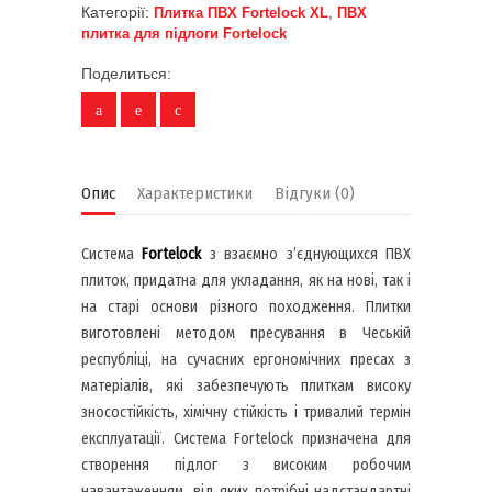
Категорії:
,
Плитка ПВХ Fortelock XL
ПВХ
плитка для підлоги Fortelock
Поделиться:
Опис
Характеристики
Відгуки (0)
Система
Fortelock
з взаємно з’єднующихся ПВХ
плиток, придатна для укладання, як на нові, так і
на старі основи різного походження. Плитки
виготовлені методом пресування в Чеській
республіці, на сучасних ергономічних пресах з
матеріалів, які забезпечують плиткам високу
зносостійкість, хімічну стійкість і тривалий термін
експлуатації. Система Fortelock призначена для
створення підлог з високим робочим
навантаженням, від яких потрібні надстандартні