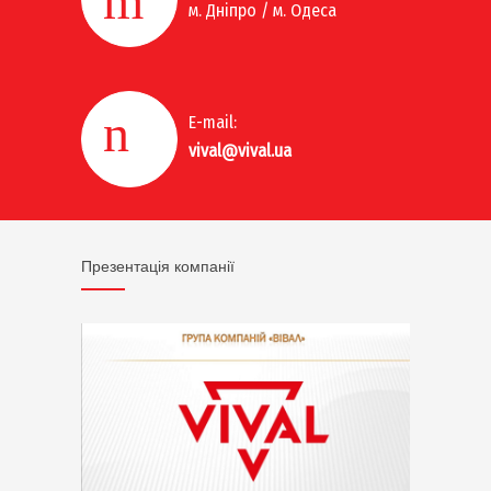
м. Дніпро / м. Одеса
E-mail:
vival@vival.ua
Презентація компанії