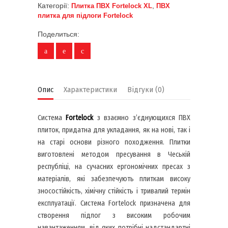
Категорії:
,
Плитка ПВХ Fortelock XL
ПВХ
плитка для підлоги Fortelock
Поделиться:
Опис
Характеристики
Відгуки (0)
Система
Fortelock
з взаємно з’єднующихся ПВХ
плиток, придатна для укладання, як на нові, так і
на старі основи різного походження. Плитки
виготовлені методом пресування в Чеській
республіці, на сучасних ергономічних пресах з
матеріалів, які забезпечують плиткам високу
зносостійкість, хімічну стійкість і тривалий термін
експлуатації. Система Fortelock призначена для
створення підлог з високим робочим
навантаженням, від яких потрібні надстандартні