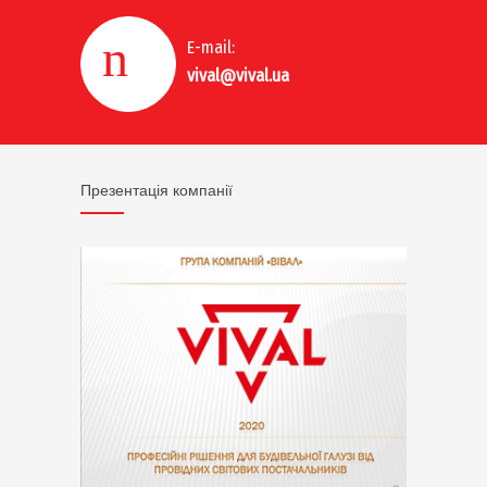
E-mail:
vival@vival.ua
Презентація компанії