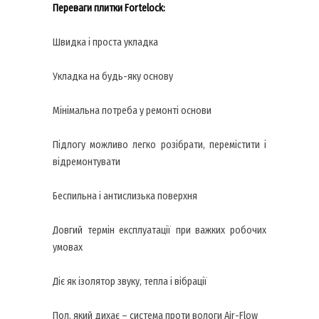
Переваги плитки Fortelock:
Швидка і проста укладка
Укладка на будь-яку основу
Мінімальна потреба у ремонті основи
Підлогу можливо легко розібрати, перемістити і
відремонтувати
Беспильна і антислизька поверхня
Довгий термін експлуатації при важких робочих
умовах
Діє як ізолятор звуку, тепла і вібрації
Пол, який дихає – система проти вологи Air-Flow