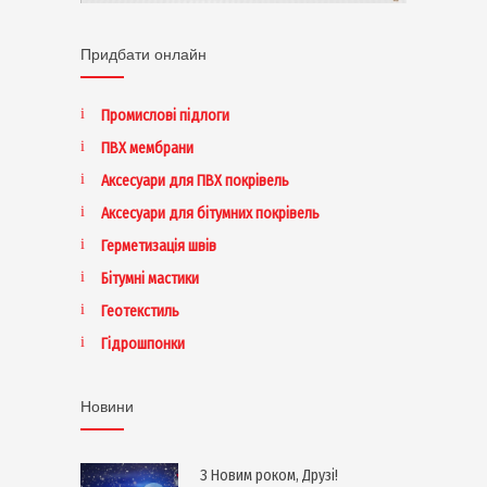
Придбати онлайн
Промислові підлоги
ПВХ мембрани
Аксесуари для ПВХ покрівель
Аксесуари для бітумних покрівель
Герметизація швів
Бітумні мастики
Геотекстиль
Гідрошпонки
Новини
З Новим роком, Друзі!