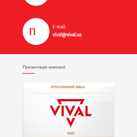
E-mail:
vival@vival.ua
Презентація компанії