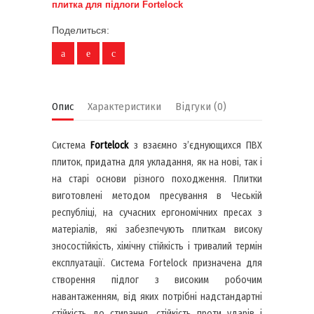
плитка для підлоги Fortelock
Поделиться:
Опис
Характеристики
Відгуки (0)
Система
Fortelock
з взаємно з’єднующихся ПВХ
плиток, придатна для укладання, як на нові, так і
на старі основи різного походження. Плитки
виготовлені методом пресування в Чеській
республіці, на сучасних ергономічних пресах з
матеріалів, які забезпечують плиткам високу
зносостійкість, хімічну стійкість і тривалий термін
експлуатації. Система Fortelock призначена для
створення підлог з високим робочим
навантаженням, від яких потрібні надстандартні
стійкість до стирання, стійкість проти ударів і