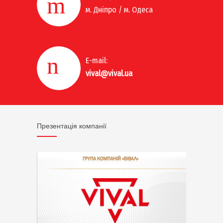
м. Дніпро / м. Одеса
E-mail:
vival@vival.ua
Презентація компанії