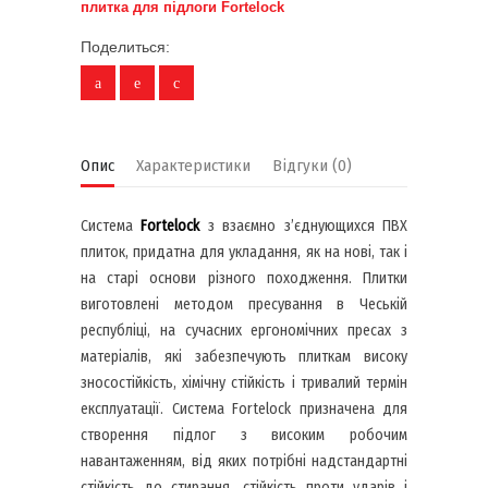
плитка для підлоги Fortelock
Поделиться:
Опис
Характеристики
Відгуки (0)
Система
Fortelock
з взаємно з’єднующихся ПВХ
плиток, придатна для укладання, як на нові, так і
на старі основи різного походження. Плитки
виготовлені методом пресування в Чеській
республіці, на сучасних ергономічних пресах з
матеріалів, які забезпечують плиткам високу
зносостійкість, хімічну стійкість і тривалий термін
експлуатації. Система Fortelock призначена для
створення підлог з високим робочим
навантаженням, від яких потрібні надстандартні
стійкість до стирання, стійкість проти ударів і