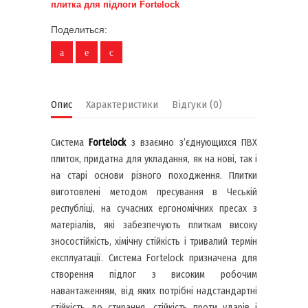
плитка для підлоги Fortelock
Поделиться:
Опис
Характеристики
Відгуки (0)
Система
Fortelock
з взаємно з’єднующихся ПВХ
плиток, придатна для укладання, як на нові, так і
на старі основи різного походження. Плитки
виготовлені методом пресування в Чеській
республіці, на сучасних ергономічних пресах з
матеріалів, які забезпечують плиткам високу
зносостійкість, хімічну стійкість і тривалий термін
експлуатації. Система Fortelock призначена для
створення підлог з високим робочим
навантаженням, від яких потрібні надстандартні
стійкість до стирання, стійкість проти ударів і