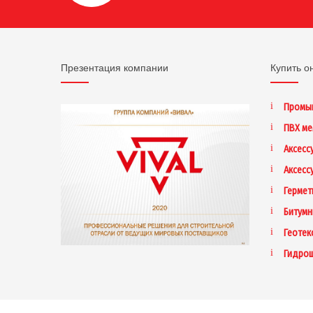
Презентация компании
Купить о
Промы
ПВХ м
Аксесс
Аксесс
Гермет
Битумн
Геотек
Гидро