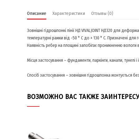
Описание
Характеристики
Отзывы (0)
Зовнішні гідрошпонкі лінії НД VIVALJOINT НД320 для деформ
температурні рамки від -50 ° C до + 130 ° C. Призначені для 
Наявність ребер на площині запобігає проникненню вологи в
Місця застосування – фундаменти, паркінги, канали, тунелі і 
Спосіб застосування – зовнішня гідрошпонка монтується бе
ВОЗМОЖНО ВАС ТАКЖЕ ЗАИНТЕРЕС