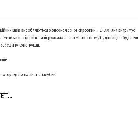
аційних швів виробляються з високоякісної сировини – EPDM, яка витримує
герметизації і гідроізоляції рухомих швів в монолітному будівництві будівел
середину конструкції.
інше.
зпосередньо на лист опалубки.
УЕТ…