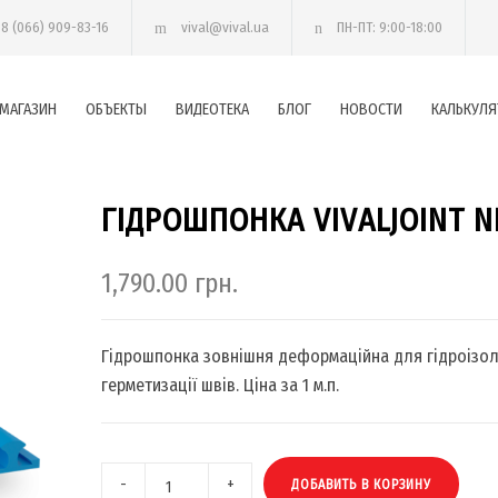
38 (066) 909-83-16
vival@vival.ua
ПН-ПТ: 9:00-18:00
МАГАЗИН
ОБЪЕКТЫ
ВИДЕОТЕКА
БЛОГ
НОВОСТИ
КАЛЬКУЛЯ
ГІДРОШПОНКА VIVALJOINT N
1,790.00
грн.
Гідрошпонка зовнішня деформаційна для гідроізоля
герметизації швів. Ціна за 1 м.п.
ДОБАВИТЬ В КОРЗИНУ