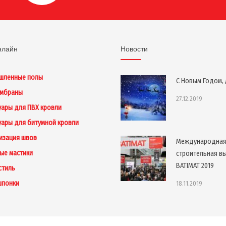
нлайн
Новости
шленные полы
С Новым Годом, 
ембраны
27.12.2019
уары для ПВХ кровли
уары для битумной кровли
изация швов
Международна
ые мастики
строительная в
BATIMAT 2019
стиль
шпонки
18.11.2019