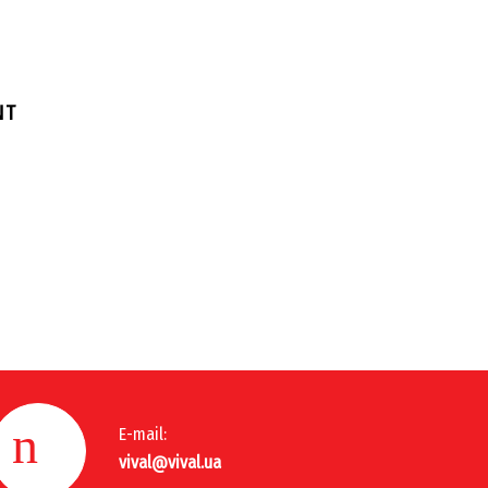
NT
E-mail:
vival@vival.ua