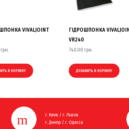
ШПОНКА VIVALJOINT
ГІДРОШПОНКА VIVALJOI
VR240
грн.
740.00
грн.
ИТЬ В КОРЗИНУ
ДОБАВИТЬ В КОРЗИНУ
г. Киев / г. Львов
г. Днепр / г. Одесса