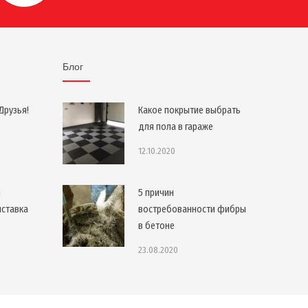
Блог
Друзья!
Какое покрытие выбрать
для пола в гараже
12.10.2020
я
5 причин
ыставка
востребованности фибры
в бетоне
23.08.2020