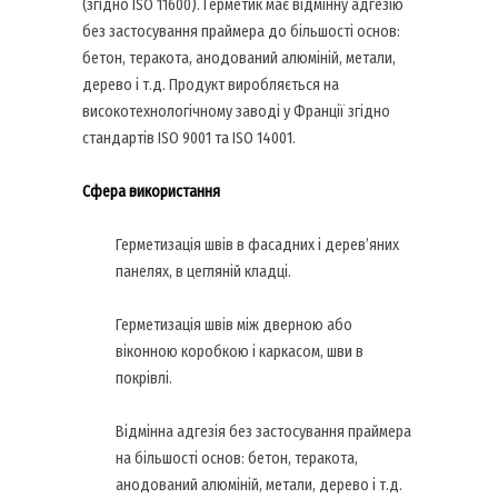
(згідно ISO 11600). Герметик має відмінну адгезію
без застосування праймера до більшості основ:
бетон, теракота, анодований алюміній, метали,
дерево і т.д. Продукт виробляється на
високотехнологічному заводі у Франції згідно
стандартів ISO 9001 та ISO 14001.
Сфера використання
Герметизація швів в фасадних і дерев’яних
панелях, в цегляній кладці.
Герметизація швів між дверною або
віконною коробкою і каркасом, шви в
покрівлі.
Відмінна адгезія без застосування праймера
на більшості основ: бетон, теракота,
анодований алюміній, метали, дерево і т.д.