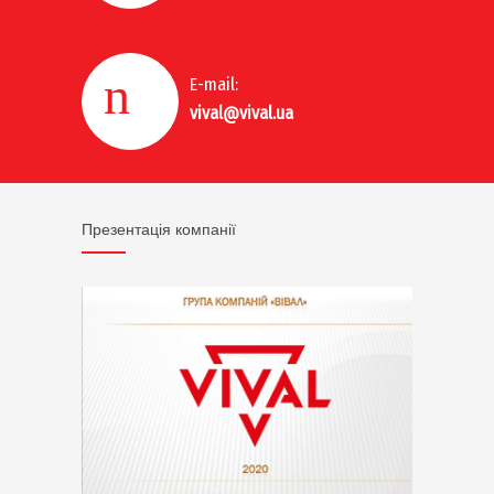
E-mail:
vival@vival.ua
Презентація компанії