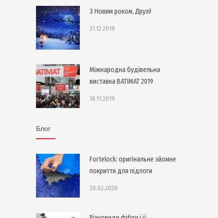
З Новим роком, Друзі!
27.12.2019
Міжнародна будівельна
виставка BATIMAT 2019
18.11.2019
Блог
Fortelock: оригінальне зйомне
покриття для підлоги
28.02.2020
Різновиди фібри і її