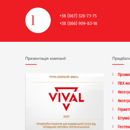
+38 (067) 328-73-75
+38 (066) 909-83-16
Презентація компанії
Придбат
Промис
ПВХ м
Аксесу
Аксесу
Гермет
Бітумні
Геотек