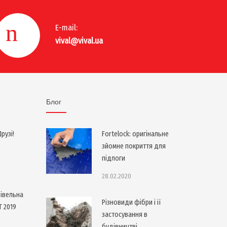
E-mail:
vival@vival.ua
Блог
рузі!
Fortelock: оригінальне
зйомне покриття для
підлоги
28.02.2020
івельна
Різновиди фібри і її
T 2019
застосування в
будівництві