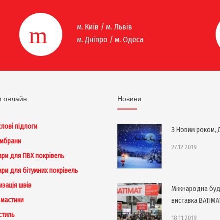
м. Київ / м. Львів
м. Дніпро / м. Одеса
и онлайн
Новини
лові підлоги
З Новим роком, Д
ембрани
27.12.2019
ари для ПВХ покрівель
ари для бітумних покрівель
изація швів
Міжнародна буд
 мастики
виставка BATIMA
стиль
18.11.2019