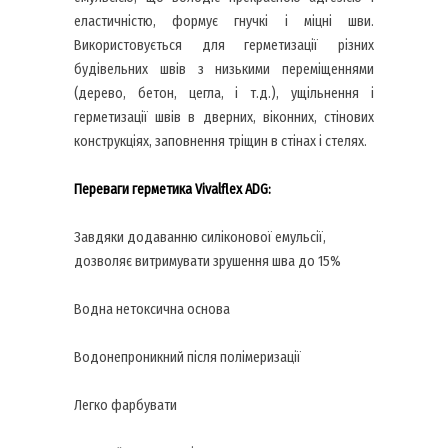
еластичністю, формує гнучкі і міцні шви.
Використовується для герметизації різних
будівельних швів з низькими переміщеннями
(дерево, бетон, цегла, і т.д.), ущільнення і
герметизації швів в дверних, віконних, стінових
конструкціях, заповнення тріщин в стінах і стелях.
Переваги герметика Vivalflex ADG:
Завдяки додаванню силіконової емульсії,
дозволяє витримувати зрушення шва до 15%
Водна нетоксична основа
Водонепроникний після полімеризації
Легко фарбувати