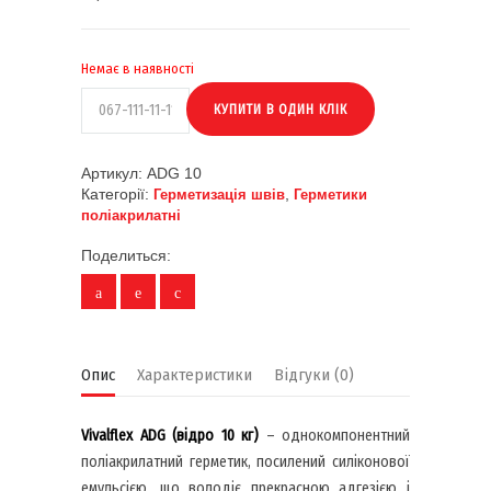
Немає в наявності
Артикул:
ADG 10
Категорії:
,
Герметизація швів
Герметики
поліакрилатні
Поделиться:
Опис
Характеристики
Відгуки (0)
Vivalflex ADG (відро 10 кг)
– однокомпонентний
поліакрилатний герметик, посилений силіконової
емульсією, що володіє прекрасною адгезією і