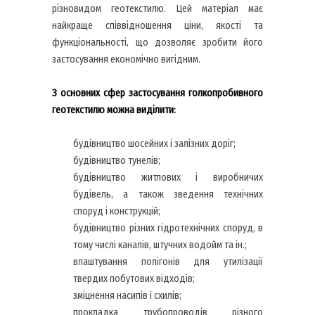
різновидом геотекстилю. Цей матеріал має
найкраще співвідношення ціни, якості та
функціональності, що дозволяє зробити його
застосування економічно вигідним.
З основних сфер застосування голкопробивного
геотекстилю можна виділити:
будівництво шосейних і залізних доріг;
будівництво тунелів;
будівництво житлових і виробничих
будівель, а також зведення технічних
споруд і конструкцій;
будівництво різних гідротехнічних споруд, в
тому числі каналів, штучних водойм та ін.;
влаштування полігонів для утилізації
твердих побутових відходів;
зміцнення насипів і схилів;
прокладка трубопроводів різного