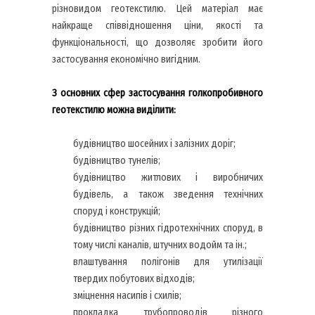
різновидом геотекстилю. Цей матеріал має
найкраще співвідношення ціни, якості та
функціональності, що дозволяє зробити його
застосування економічно вигідним.
З основних сфер застосування голкопробивного
геотекстилю можна виділити:
будівництво шосейних і залізних доріг;
будівництво тунелів;
будівництво житлових і виробничих
будівель, а також зведення технічних
споруд і конструкцій;
будівництво різних гідротехнічних споруд, в
тому числі каналів, штучних водойм та ін.;
влаштування полігонів для утилізації
твердих побутових відходів;
зміцнення насипів і схилів;
прокладка трубопроводів різного