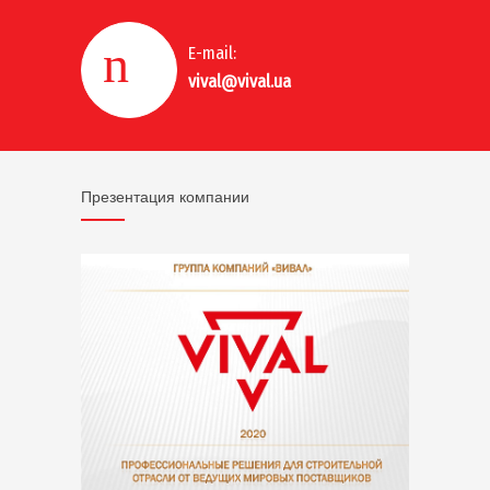
E-mail:
vival@vival.ua
Презентация компании