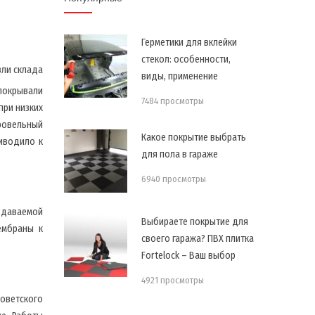
Герметики для вклейки
стекол: особенности,
вли склада
виды, применение
покрывали
7484 просмотры
при низких
ровельный
Какое покрытие выбрать
риводило к
для пола в гараже
6940 просмотры
здаваемой
Выбираете покрытие для
ембраны к
своего гаража? ПВХ плитка
Fortelock – Ваш выбор
4921 просмотры
оветского