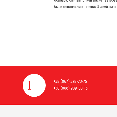
образца, был выполнен расчет ветров
были выполнены в течение 5 дней, каче
+38 (067) 328-73-75
+38 (066) 909-83-16