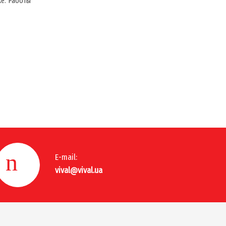
же. Работы
E-mail:
vival@vival.ua