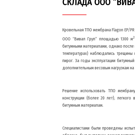
СКЛАДА ООО “ВИВА
Кровельная ТПО мембрана Flagon EP/PR
2
ООО “Вивал Груп” площадью 1300 м
битумными материалами, однако после 
температурах) наблюдались трещины 
пирог. За годы эксплуатации битумный
дополнительным весовым нагрузкам на 
Решение использовать ТПО мембрану
конструкции (более 20 лет), легкого
битумным материалам.
Специалистами были проведены испыт