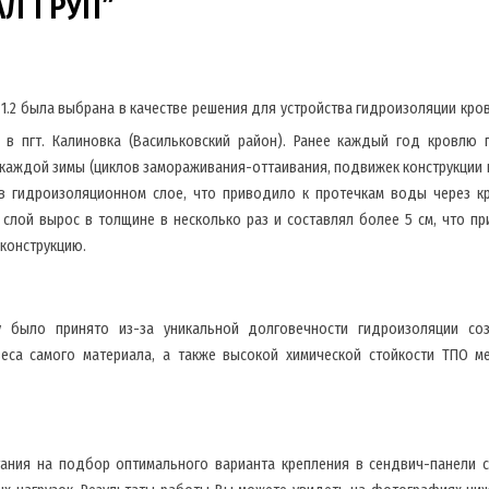
Л ГРУП”
 1.2 была выбрана в качестве решения для устройства гидроизоляции кро
в пгт. Калиновка (Васильковский район). Ранее каждый год кровлю 
каждой зимы (циклов замораживания-оттаивания, подвижек конструкции 
в гидроизоляционном слое, что приводило к протечкам воды через к
 слой вырос в толщине в несколько раз и составлял более 5 см, что п
конструкцию.
 было принято из-за уникальной долговечности гидроизоляции со
 веса самого материала, а также высокой химической стойкости ТПО м
ания на подбор оптимального варианта крепления в сендвич-панели с