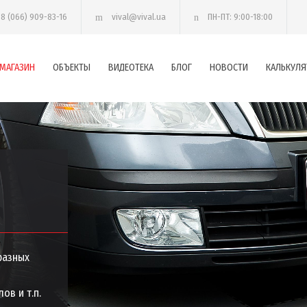
38 (066) 909-83-16
vival@vival.ua
ПН-ПТ: 9:00-18:00
МАГАЗИН
ОБЪЕКТЫ
ВИДЕОТЕКА
БЛОГ
НОВОСТИ
КАЛЬКУЛЯ
разных
ов и т.п.