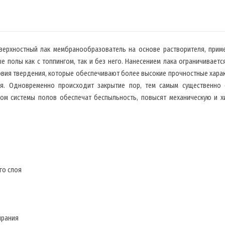
верхностный лак мембранообразователь на основе растворителя, прим
полы как с топпингом, так и без него. Нанесением лака ограничиваетс
овия твердения, которые обеспечивают более высокие прочностные хара
я. Одновременно происходит закрытие пор, тем самым существенно 
ом системы полов обеспечат беспыльность, повысят механическую и х
го слоя
ирания