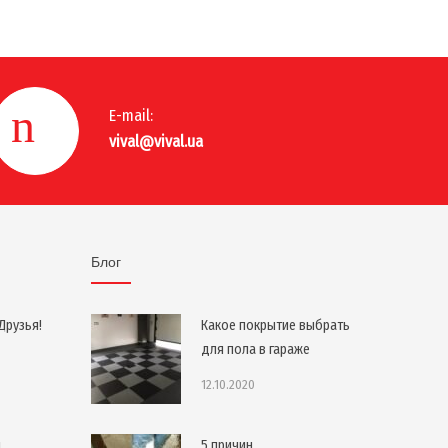
E-mail:
vival@vival.ua
Блог
Друзья!
Какое покрытие выбрать
для пола в гараже
12.10.2020
я
5 причин