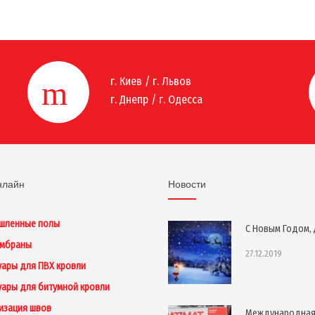
г. Киев / г. Львов
г. Днепр / г. Одесса
нлайн
Новости
шленные полы
С Новым Годом, 
ембраны
27.12.2019
уары для ПВХ кровли
уары для битумной кровли
изация швов
Международна