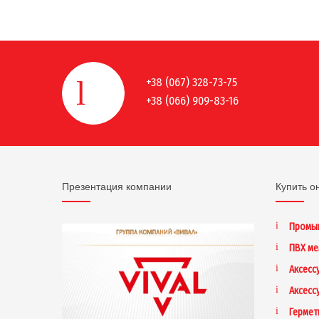
+38 (067) 328-73-75
+38 (066) 909-83-16
Презентация компании
Купить о
Промы
ПВХ м
Аксесс
Аксесс
Гермет