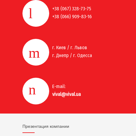
+38 (067) 328-73-75
+38 (066) 909-83-16
г. Киев / г. Львов
г. Днепр / г. Одесса
E-mail:
vival@vival.ua
Презентация компании