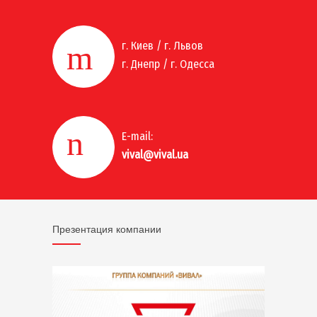
г. Киев / г. Львов
г. Днепр / г. Одесса
E-mail:
vival@vival.ua
Презентация компании