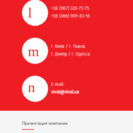
+38 (067) 328-73-75
+38 (066) 909-83-16
г. Киев / г. Львов
г. Днепр / г. Одесса
E-mail:
vival@vival.ua
Презентация компании