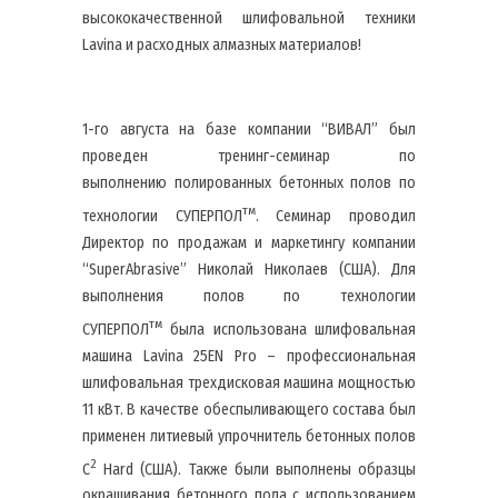
высококачественной шлифовальной техники
Lavina и расходных алмазных материалов!
1-го августа на базе компании “ВИВАЛ” был
проведен тренинг-семинар по
выполнению полированных бетонных полов по
тм
технологии СУПЕРПОЛ
. Семинар проводил
Директор по продажам и маркетингу компании
“SuperAbrasive” Николай Николаев (США). Для
выполнения полов по технологии
тм
СУПЕРПОЛ
была использована шлифовальная
машина Lavina 25EN Pro – профессиональная
шлифовальная трехдисковая машина мощностью
11 кВт. В качестве обеспыливающего состава был
применен литиевый упрочнитель бетонных полов
2
C
Hard (США). Также были выполнены образцы
окрашивания бетонного пола с использованием