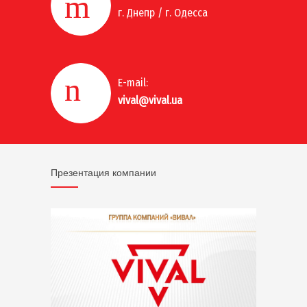
г. Днепр / г. Одесса
E-mail:
vival@vival.ua
Презентация компании