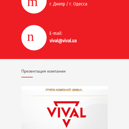
г. Днепр / г. Одесса
E-mail:
vival@vival.ua
Презентация компании