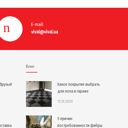
E-mail:
vival@vival.ua
Блог
Друзья!
Какое покрытие выбрать
для пола в гараже
12.10.2020
я
5 причин
ыставка
востребованности фибры