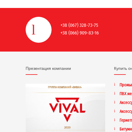
+38 (067) 328-73-75
+38 (066) 909-83-16
Презентация компании
Купить о
Промы
ПВХ м
Аксесс
Аксесс
Гермет
Битумн