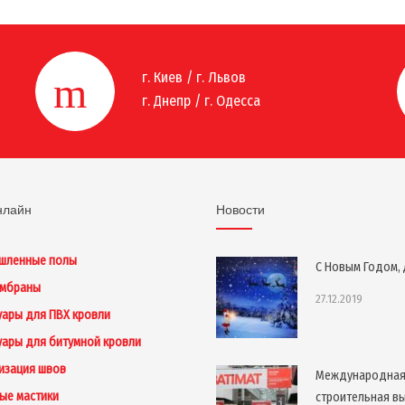
г. Киев / г. Львов
г. Днепр / г. Одесса
нлайн
Новости
шленные полы
С Новым Годом, 
ембраны
27.12.2019
уары для ПВХ кровли
уары для битумной кровли
изация швов
Международна
ые мастики
строительная в