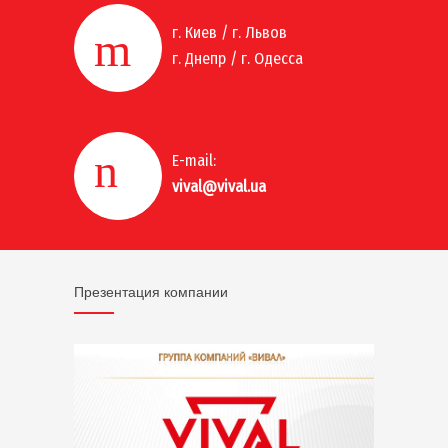
г. Киев / г. Львов
г. Днепр / г. Одесса
E-mail:
vival@vival.ua
Презентация компании