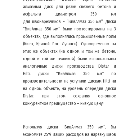
алмазный диск для резки свежего бетона и
асфальта диаметром 350 мм
для швонарезчиков – “ВивАлмаз 350 мм”. Диски
“ВивАлмаз 350 мм” были протестированы на 3
объектах, где выполнялись промышленные полы
(Киев, Кривой Рог, Луганск). Одновременно на
этих же объектах (на одном и том же бетоне,
одной и той же техникой) были использованы
аналогичные диски производства Distar и
Hilti. Диски “ВивАлмаз 350 мм” по
производительности не уступили дискам Hilti ни
на одном объекте, на уровень опередив диски
Distar, при этом сохраняя основное
конкурентное преимущество – низкую цену!
Используя диски “ВивАлмаз 350 мм”, Вы
экономите 25% Ваших расходов на нарезку швов