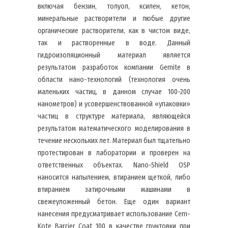
включая бензин, толуол, ксилен, кетон,
минеральные растворители и любые другие
органические растворители, как в чистом виде,
так и растворенные в воде. Данный
гидроизоляционный материал является
результатом разработок компании Gemite в
области нано-технологий (технология очень
маленьких частиц, в данном случае 100-200
нанометров) и усовершенствованной «упаковки»
частиц в структуре материала, являющейся
результатом математического моделирования в
течение нескольких лет. Материал был тщательно
протестирован в лаборатории и проверен на
ответственных объектах. Nano-Shield OSP
наносится напылением, втиранием щеткой, либо
втиранием затирочными машинами в
свежеуложенный бетон. Еще один вариант
нанесения предусматривает использование Cem-
Kote Barrier Coat 100 в качестве грунтовки при