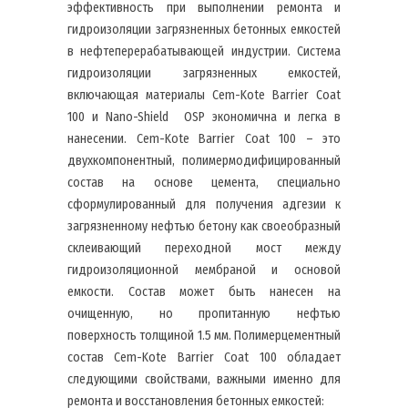
эффективность при выполнении ремонта и
гидроизоляции загрязненных бетонных емкостей
в нефтеперерабатывающей индустрии. Система
гидроизоляции загрязненных емкостей,
включающая материалы Cem-Kote Barrier Coat
100 и Nano-Shield OSP экономична и легка в
нанесении. Cem-Kote Barrier Coat 100 – это
двухкомпонентный, полимермодифицированный
состав на основе цемента, специально
сформулированный для получения адгезии к
загрязненному нефтью бетону как своеобразный
склеивающий переходной мост между
гидроизоляционной мембраной и основой
емкости. Состав может быть нанесен на
очищенную, но пропитанную нефтью
поверхность толщиной 1.5 мм. Полимерцементный
состав Cem-Kote Barrier Coat 100 обладает
следующими свойствами, важными именно для
ремонта и восстановления бетонных емкостей: