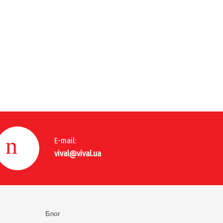
E-mail:
vival@vival.ua
Блог