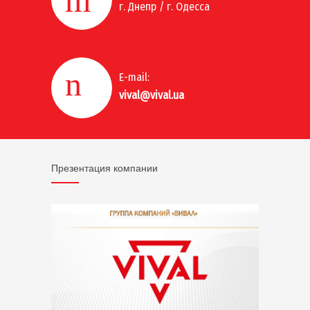
г. Днепр / г. Одесса
E-mail:
vival@vival.ua
Презентация компании