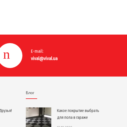
E-mail:
vival@vival.ua
Блог
Друзья!
Какое покрытие выбрать
для пола в гараже