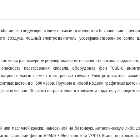
ube имеет следующие отличительные особенности (в сравнении с фенам
мого воздуха, мощный электродвигатель, усовершенствованное сопло д
озможным равномерное регулирование интенсивности накала спирали наг
л опасность перегревания спирали, оборудовав фен TUBE-G вмонт
нагревательный элемент в экстренных случаях. Электродвигатель также
фитных щеток до 1500 часов. Пружина в новой модели графитных щеток 
щетки исчерпан. Обшивка нагревательного элемента гарантирует защиту о
й или масляной краски, нанесенной на бетонную, металлическую либо 
использование фенов GRAND-S Electronic или VENTO-Grand, но только 