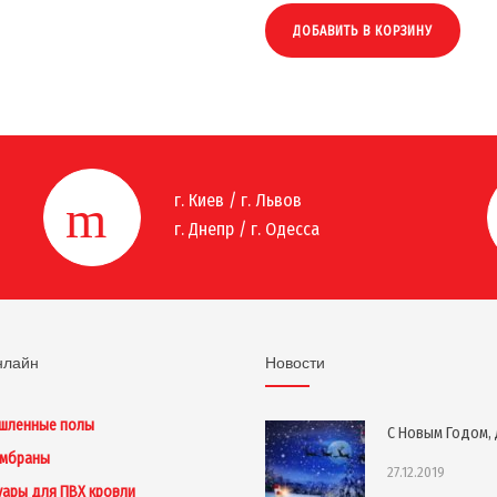
ДОБАВИТЬ В КОРЗИНУ
г. Киев / г. Львов
г. Днепр / г. Одесса
нлайн
Новости
шленные полы
С Новым Годом, 
ембраны
27.12.2019
уары для ПВХ кровли