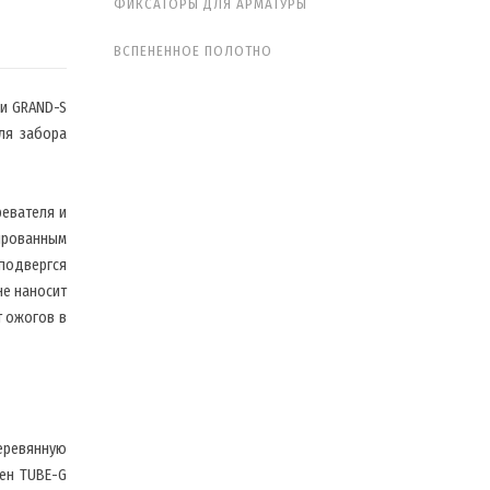
ФИКСАТОРЫ ДЛЯ АРМАТУРЫ
ВСПЕНЕННОЕ ПОЛОТНО
и GRAND-S
ля забора
ревателя и
ированным
 подвергся
не наносит
т ожогов в
деревянную
фен TUBE-G