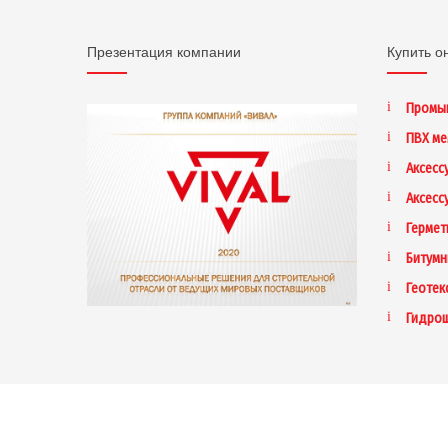
Презентация компании
Купить о
Промы
ПВХ м
Аксесс
Аксесс
Гермет
Битумн
Геотек
Гидро