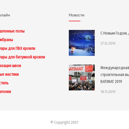
нлайн
Новости
шленные полы
С Новым Годом, 
ембраны
27.12.2019
уары для ПВХ кровли
уары для битумной кровли
изация швов
Международна
ые мастики
строительная в
BATIMAT 2019
стиль
шпонки
18.11.2019
© Copyright 2007