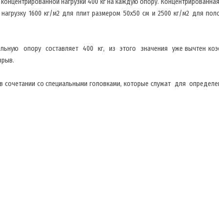
концентрированной нагрузки 400 кг на каждую опору. Концентрированна
грузку 1600 кг/м2 для плит размером 50х50 см и 2500 кг/м2 для поло
льную опору составляет 400 кг, из этого значения уже вычтен ко
зрыв.
я в сочетании со специальными головками, которые служат для опреде