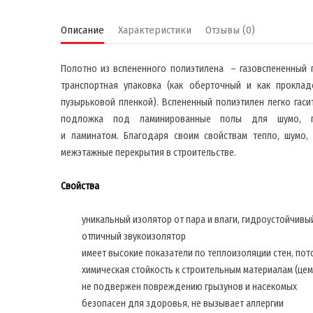
Описание
Характеристики
Отзывы (0)
Полотно из вспененного полиэтилена – газовспененный п
транспортная упаковка (как оберточный и как прокла
пузырьковой пленкой). Вспененный полиэтилен легко гаси
подложка под ламинированные полы для шумо, ги
и ламинатом. Благодаря своим свойствам тепло, шумо
межэтажные перекрытия в строительстве.
Свойства
уникальный изолятор от пара и влаги, гидроустойчив
отличный звукоизолятор
имеет высокие показатели по теплоизоляции стен, пот
химическая стойкость к строительным материалам (цеме
не подвержен повреждению грызунов и насекомых
безопасен для здоровья, не вызывает аллергии