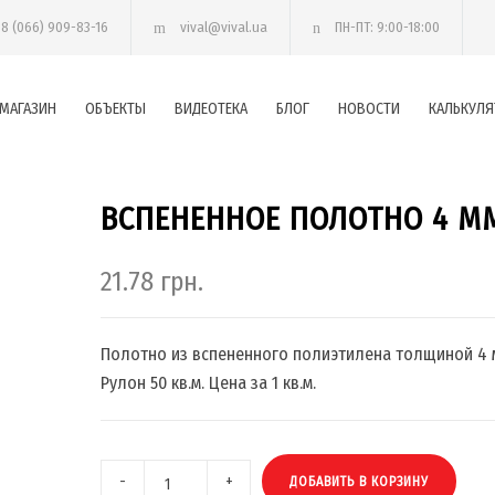
38 (066) 909-83-16
vival@vival.ua
ПН-ПТ: 9:00-18:00
МАГАЗИН
ОБЪЕКТЫ
ВИДЕОТЕКА
БЛОГ
НОВОСТИ
КАЛЬКУЛЯ
ВСПЕНЕННОЕ ПОЛОТНО 4 М
21.78
грн.
Полотно из вспененного полиэтилена толщиной 4 
Рулон 50 кв.м. Цена за 1 кв.м.
ДОБАВИТЬ В КОРЗИНУ