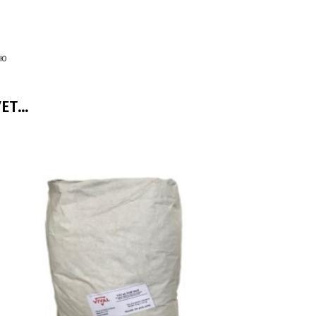
ью
УЕТ…