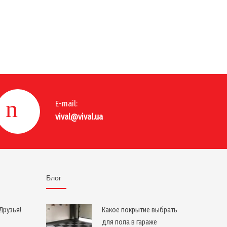
E-mail:
vival@vival.ua
Блог
Друзья!
Какое покрытие выбрать
для пола в гараже