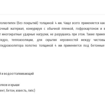
олиэтилен (без покрытий) толщиной 4 мм. Чаще всего применяется как
дочный материал, конкурируя с обычной пленкой, гофрокартоном и 
т многократные ударные нагрузки, не разрушаясь при этом. Также приме
дро, теплоизоляции, для скрытия неровностей между чистов
, гидроизолятора полотно толщиной 4 мм применяется под бетонные
ый и водоотталкивающий
олков и крыши
нт, бетон, известь, гипс)