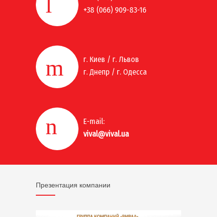
+38 (066) 909-83-16
г. Киев / г. Львов
г. Днепр / г. Одесса
E-mail:
vival@vival.ua
Презентация компании