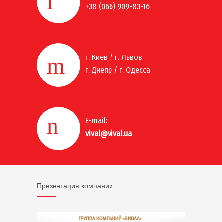
+38 (066) 909-83-16
г. Киев / г. Львов
г. Днепр / г. Одесса
E-mail:
vival@vival.ua
Презентация компании