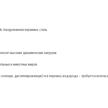
, глазурованная керамика, сталь
еносит высокие динамические нагрузки
тельных и животных жиров
ю, соленую, дистиллированную) и в перекись водорода – требуется исполь