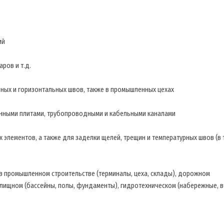
ий
ров и т.д.
ьных и горизонтальных швов, также в промышленных цехах
онными плитами, трубопроводными и кабельными каналами
элементов, а также для заделки щелей, трещин и температурных швов (в т
 в промышленном строительстве (терминалы, цеха, склады), дорожном
жилищном (бассейны, полы, фундаменты), гидротехническом (набережные, 