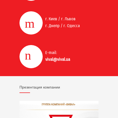
г. Киев / г. Львов
г. Днепр / г. Одесса
E-mail:
vival@vival.ua
Презентация компании